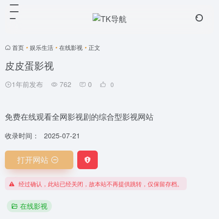
首页
•
娱乐生活
•
在线影视
•
正文
皮皮蛋影视
1年前发布
762
0
0
免费在线观看全网影视剧的综合型影视网站
收录时间：
2025-07-21
打开网站
经过确认，此站已经关闭，故本站不再提供跳转，仅保留存档。
在线影视