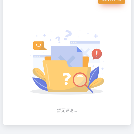
暂无评论...